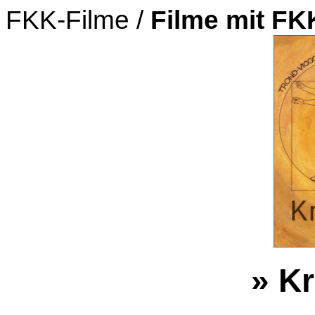
FKK-Filme /
Filme mit F
» K