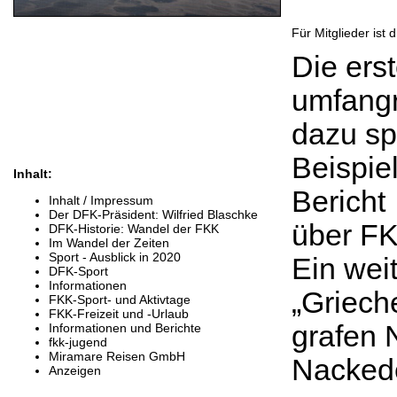
Für Mitglieder ist
Die ers
umfangr
dazu s
Beispie
Inhalt:
Bericht
Inhalt / Impressum
Der DFK-Präsident: Wilfried Blaschke
über FK
DFK-Historie: Wandel der FKK
Im Wandel der Zeiten
Sport - Ausblick in 2020
Ein wei
DFK-Sport
Informationen
„Griech
FKK-Sport- und Aktivtage
FKK-Freizeit und -Urlaub
grafen 
Informationen und Berichte
fkk-jugend
Miramare Reisen GmbH
Nackede
Anzeigen