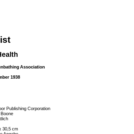
ist
ealth
unbathing Association
ember 1938
or Publishing Corporation
y Boone
lich
x 30,5 cm
ne Angabe -