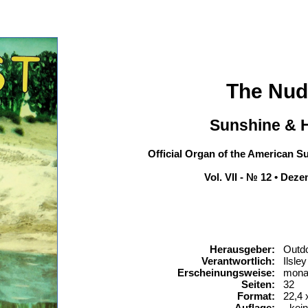
The Nud
Sunshine & H
Official Organ of the American S
Vol. VII - № 12 • Dez
Herausgeber:
Outdo
Verantwortlich:
Ilsle
Erscheinungsweise:
monat
Seiten:
32
Format:
22,4 
Auflage:
- kei