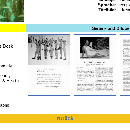
Sprache:
engli
Titelbild:
- kei
Seiten- und Bildbei
's Desk
onsety
Beauty
e & Health
raphs
zurück