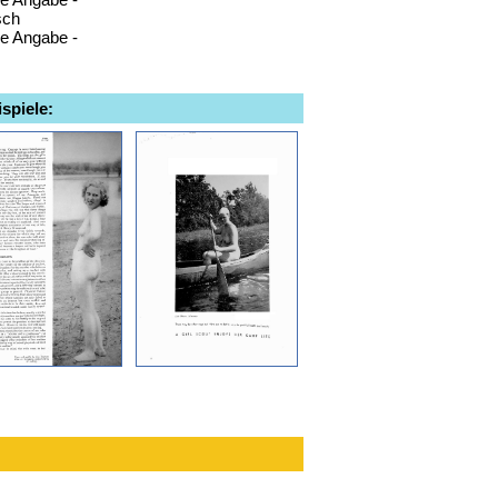
sch
ne Angabe -
spiele: