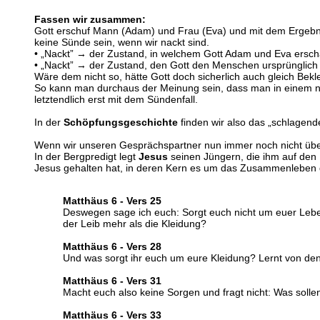
Fassen wir zusammen:
Gott erschuf Mann (Adam) und Frau (Eva) und mit dem Ergebnis 
keine Sünde sein, wenn wir nackt sind.
• „Nackt” → der Zustand, in welchem Gott Adam und Eva erscha
• „Nackt” → der Zustand, den Gott den Menschen ursprünglich
Wäre dem nicht so, hätte Gott doch sicherlich auch gleich Bekl
So kann man durchaus der Meinung sein, dass man in einem nac
letztendlich erst mit dem Sündenfall.
In der
Schöpfungsgeschichte
finden wir also das „schlagend
Wenn wir unseren Gesprächspartner nun immer noch nicht überz
In der Bergpredigt legt
Jesus
seinen Jüngern, die ihm auf den B
Jesus gehalten hat, in deren Kern es um das Zusammenleben 
Matthäus 6 - Vers 25
Deswegen sage ich euch: Sorgt euch nicht um euer Leben,
der Leib mehr als die Kleidung?
Matthäus 6 - Vers 28
Und was sorgt ihr euch um eure Kleidung? Lernt von den L
Matthäus 6 - Vers 31
Macht euch also keine Sorgen und fragt nicht: Was solle
Matthäus 6 - Vers 33