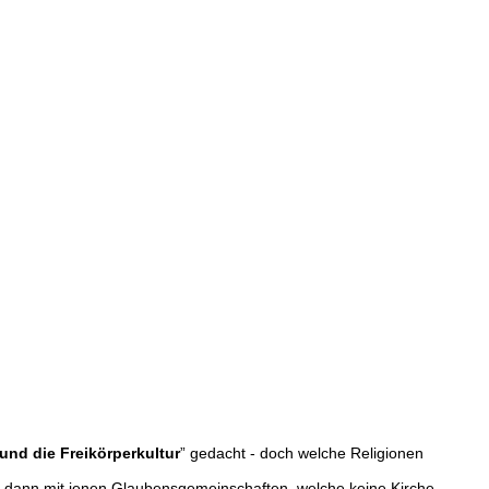
und die Freikörperkultur
” gedacht - doch welche Religionen
re dann mit jenen Glaubensgemeinschaften, welche keine Kirche