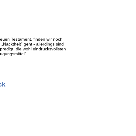
 Neuen Testament, finden wir noch
„Nacktheit” geht - allerdings sind
redigt, die wohl eindrucksvollsten
eugungsmittel”
ck