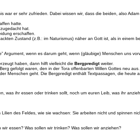
war er sehr zufrieden. Dabei wissen wir, dass die beiden, also Adam 
ffen hatte.
 zugedacht hat.
eidung erschaffen.
kten Zustand (z.B.: im Naturismus) näher an Gott ist, als in einem b
e” Argument, wenn es darum geht, wenn (gläubige) Menschen uns vorwe
eugt haben, dann hilft vielleicht die
Bergpredigt
weiter.
erg gefolgt waren, den in der Tora offenbarten Willen Gottes neu aus.
der Menschen geht. Die Bergpredigt enthält Textpassagen, die heute
 was ihr essen oder trinken sollt, noch um euren Leib, was ihr anzieh
ilien des Feldes, wie sie wachsen: Sie arbeiten nicht und spinnen nic
n wir essen? Was sollen wir trinken? Was sollen wir anziehen?