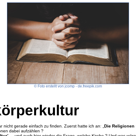
© Foto erstellt von jcomp - de.freepik.com
körperkultur
 nicht gerade einfach zu finden. Zuerst hatte ich an: „
Die Religionen 
onen dabei aufzählen ?
ltur
” ... und auch hier wieder die Frage, welche Kirche ? Und was wä