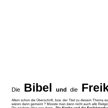
Bibel
Frei
Die
und
die
Allein schon die Überschrift, bzw. der Titel zu diesem Thema war
wären dann gemeint ? Müsste man dann nicht auch
alle
Religi
Die nächste Idee war dann: „
Die Kirche und die Freikörperku