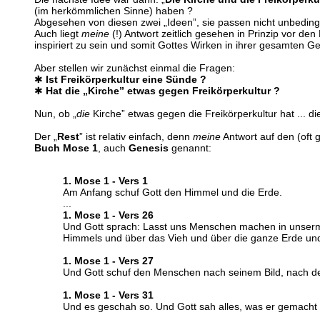
(im herkömmlichen Sinne) haben ?
Abgesehen von diesen zwei „Ideen”, sie passen nicht unbedingt
Auch liegt
meine
(!) Antwort zeitlich gesehen in Prinzip vor den
inspiriert zu sein und somit Gottes Wirken in ihrer gesamten G
Aber stellen wir zunächst einmal die Fragen:
✱
Ist Freikörperkultur eine Sünde ?
✱
Hat die „Kirche” etwas gegen Freikörperkultur ?
Nun, ob „
die
Kirche” etwas gegen die Freikörperkultur hat ... d
Der „
Rest
” ist relativ einfach, denn
meine
Antwort auf den (oft 
Buch Mose 1
, auch
Genesis
genannt:
1. Mose 1 - Vers 1
Am Anfang schuf Gott den Himmel und die Erde.
...
1. Mose 1 - Vers 26
Und Gott sprach: Lasst uns Menschen machen in unserm B
Himmels und über das Vieh und über die ganze Erde und ü
1. Mose 1 - Vers 27
Und Gott schuf den Menschen nach seinem Bild, nach dem
1. Mose 1 - Vers 31
Und es geschah so. Und Gott sah alles, was er gemacht 