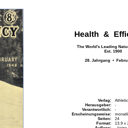
Health & Effi
The World's Leading Natur
Est. 1900
28. Jahrgang • Febru
Verlag:
Athleti
Herausgeber:
-
Verantwortlich:
-
Erscheinungsweise:
monatl
Seiten:
24
Format:
13,9 x
Auflage:
- keine