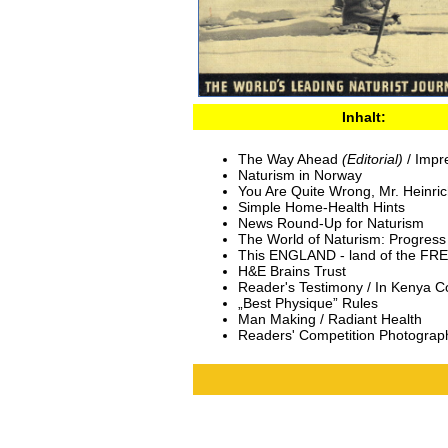
Inhalt:
The Way Ahead
(Editorial)
/ Imp
Naturism in Norway
You Are Quite Wrong, Mr. Heinri
Simple Home-Health Hints
News Round-Up for Naturism
The World of Naturism: Progres
This ENGLAND - land of the FRE
H&E Brains Trust
Reader's Testimony / In Kenya C
„Best Physique” Rules
Man Making / Radiant Health
Readers' Competition Photograp