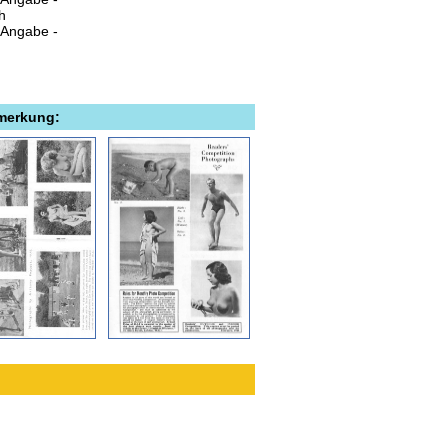
h
 Angabe -
emerkung: