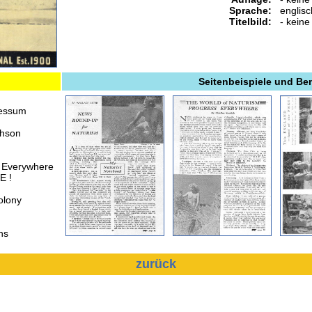
Sprache:
englisc
Titelbild:
- keine
Seitenbeispiele und B
ressum
chson
s Everywhere
E !
olony
hs
zurück