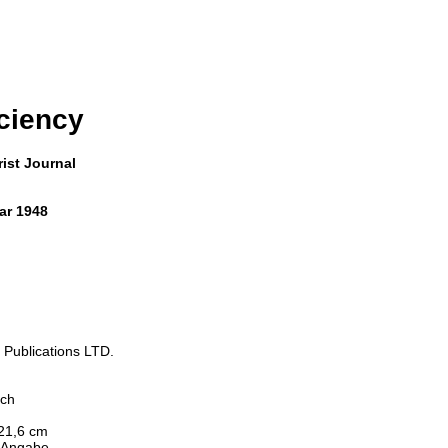
ciency
ist Journal
ar 1948
c Publications LTD.
ich
 21,6 cm
 Angabe -