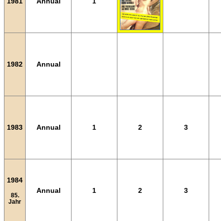
1981
Annual
1
1982
Annual
1983
Annual
1
2
3
1984
Annual
1
2
3
85.
Jahr