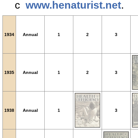
с
www.henaturist.net
.
1934
Annual
1
2
3
1935
Annual
1
2
3
1938
Annual
1
3